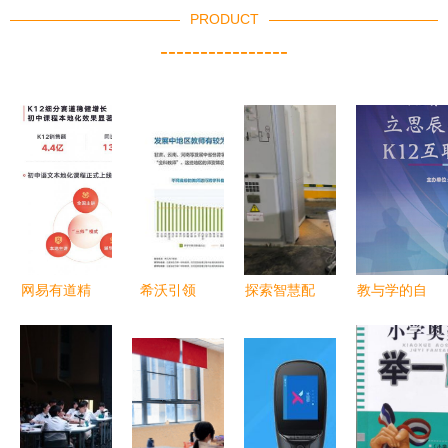
PRODUCT
----------------
网易有道精
希沃引领
探索智慧配
教与学的自
品课K12业
K12教学改
电通信网
由蜕变 立
务增长
革 数字设
一堂生动的
思辰敏特移
130.2% 本
备助推未来
科技创新课
动学习解决
地化网课成
智慧课堂快
方案赋能
增长新引擎
速发展
K12教育