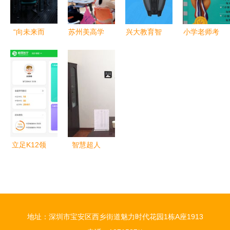
“向未来而
苏州美高学
兴大教育智
小学老师考
行”--教育信
校1月23日
能笔领跑
奥数半数不
息化助推巴
小初校园开
K12教育智
及格 反
蜀常春藤学
放日 探索
能硬件赛
思“丢人”论
校K12教育
未来教育的
道，颠覆教
调背后的教
教学
窗口
学模式
育真问题
立足K12领
智慧超人
域智能教
K12人工智
育，全学科
能教育 加
晓果智学构
盟前景与教
建学习新环
学实力全面
地址：深圳市宝安区西乡街道魅力时代花园1栋A座1913
境
解析